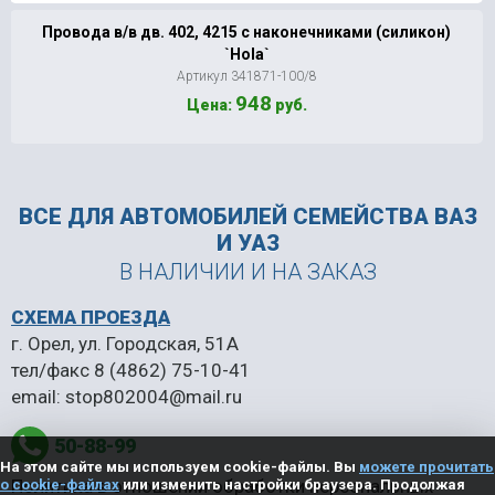
Провода в/в дв. 402, 4215 с наконечниками (силикон)
`Hola`
Артикул 341871-100/8
948
Цена:
руб.
ВСЕ ДЛЯ АВТОМОБИЛЕЙ
СЕМЕЙСТВА ВАЗ
И УАЗ
В НАЛИЧИИ И НА ЗАКАЗ
СХЕМА ПРОЕЗДА
г. Орел, ул. Городская, 51А
тел/факс
8 (4862) 75-10-41
email:
stop802004@mail.ru
50-88-99
На этом сайте мы используем cookie-файлы. Вы
можете прочитать
Политика в отношении обработки персональных
о cookie-файлах
или изменить настройки браузера. Продолжая