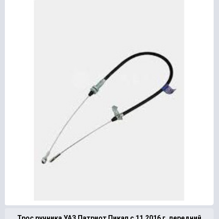
Трос ручника УАЗ Патриот Пикап с 11.2016 г. передний