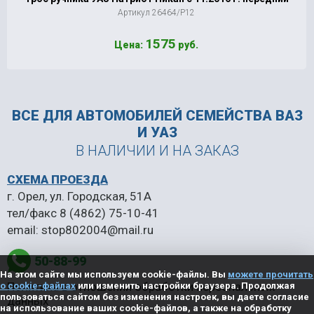
Артикул 26464/Р12
1575
Цена:
руб.
ВСЕ ДЛЯ АВТОМОБИЛЕЙ
СЕМЕЙСТВА ВАЗ
И УАЗ
В НАЛИЧИИ И НА ЗАКАЗ
СХЕМА ПРОЕЗДА
г. Орел, ул. Городская, 51А
тел/факс
8 (4862) 75-10-41
email:
stop802004@mail.ru
50-88-99
На этом сайте мы используем cookie-файлы. Вы
можете прочитать
Политика в отношении обработки персональных
о cookie-файлах
или изменить настройки браузера. Продолжая
пользоваться сайтом без изменения настроек, вы даете согласие
данных
на использование ваших cookie-файлов, а также на обработку