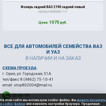
Фонарь задний ВАЗ 2190 задний левый
Артикул В496482-111
1075
Цена:
руб.
ВСЕ ДЛЯ АВТОМОБИЛЕЙ
СЕМЕЙСТВА ВАЗ
И УАЗ
В НАЛИЧИИ И НА ЗАКАЗ
СХЕМА ПРОЕЗДА
г. Орел, ул. Городская, 51А
тел/факс
8 (4862) 75-10-41
email:
stop802004@mail.ru
50-88-99
На этом сайте мы используем cookie-файлы. Вы
можете прочитать
Политика в отношении обработки персональных
о cookie-файлах
или изменить настройки браузера. Продолжая