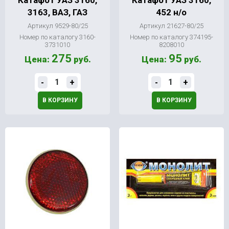
Катафот УАЗ 3160,
Катафот УАЗ 3160,
3163, ВАЗ, ГАЗ
452 н/о
Артикул 9529-80/25
Артикул 21627-80/25
Номер по каталогу 3160-
Номер по каталогу 374195-
3731010
8208010
275
95
Цена:
руб.
Цена:
руб.
-
+
-
+
В КОРЗИНУ
В КОРЗИНУ