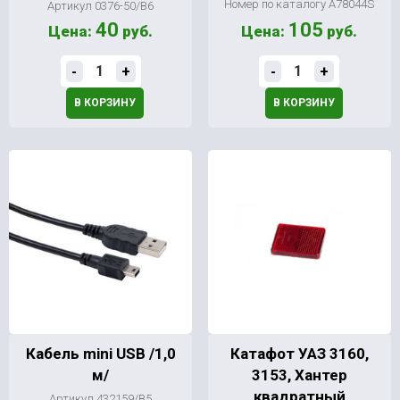
Номер по каталогу А78044S
Артикул 0376-50/В6
40
105
Цена:
руб.
Цена:
руб.
-
+
-
+
В КОРЗИНУ
В КОРЗИНУ
Кабель mini USB /1,0
Катафот УАЗ 3160,
м/
3153, Хантер
квадратный
Артикул 432159/В5