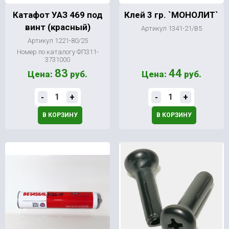
Катафот УАЗ 469 под
Клей 3 гр. `МОНОЛИТ`
винт (красный)
Артикул 1341-21/В5
Артикул 1221-80/25
Номер по каталогу ФП311-
3731000
83
44
Цена:
руб.
Цена:
руб.
-
+
-
+
В КОРЗИНУ
В КОРЗИНУ