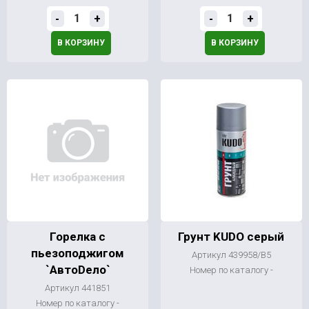
-
+
-
+
В КОРЗИНУ
В КОРЗИНУ
Горелка с
Грунт KUDO серый
пьезоподжигом
Артикул 439958/В5
`АвтоDeло`
Номер по каталогу -
Артикул 441851
Номер по каталогу -