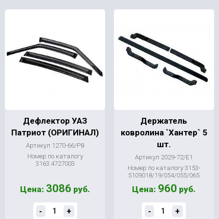
Дефлектор УАЗ
Держатель
Патриот (ОРИГИНАЛ)
ковролина `Хантер` 5
шт.
Артикул 1270-66/Р8
Номер по каталогу
Артикул 2029-72/Е1
3163.4727003
Номер по каталогу 3153-
5109018/19/054/055/065
3086
960
Цена:
руб.
Цена:
руб.
-
+
-
+