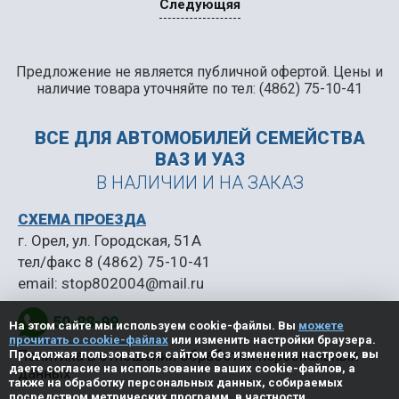
Следующяя
Предложение не является публичной офертой. Цены и
наличие товара уточняйте по тел: (4862) 75-10-41
ВСЕ ДЛЯ АВТОМОБИЛЕЙ
СЕМЕЙСТВА
ВАЗ И УАЗ
В НАЛИЧИИ И НА ЗАКАЗ
СХЕМА ПРОЕЗДА
г. Орел, ул. Городская, 51А
тел/факс
8 (4862) 75-10-41
email:
stop802004@mail.ru
50-88-99
На этом сайте мы используем cookie-файлы. Вы
можете
прочитать о cookie-файлах
или изменить настройки браузера.
Политика в отношении обработки персональных
Продолжая пользоваться сайтом без изменения настроек, вы
даете согласие на использование ваших cookie-файлов, а
данных
также на обработку персональных данных, собираемых
посредством метрических программ, в частности