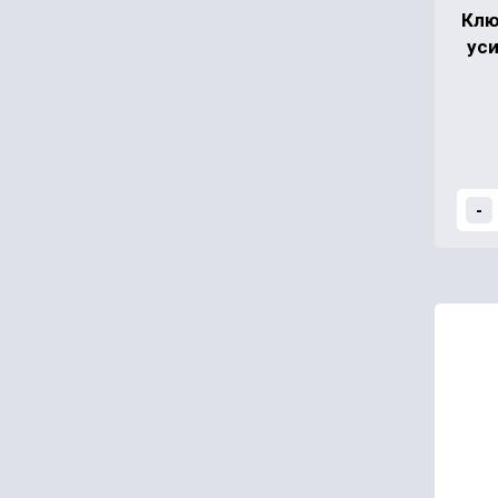
Клю
уси
-