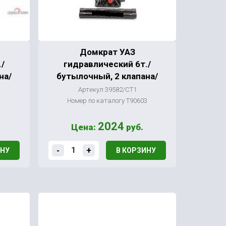
Домкрат УАЗ
/
гидравлический 6т./
на/
бутылочный, 2 клапана/
Артикул 39582/СТ1
Номер по каталогу Т90603
2024
Цена:
руб.
-
+
ИНУ
В КОРЗИНУ