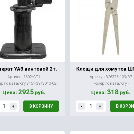
крат УАЗ винтовой 2т.
Клещи для хомутов Ш
Артикул 1602/СТ1
Артикул В26376-109/В7
р по каталогу 3151-3913010-02
Номер по каталогу -
2925
318
Цена:
руб.
Цена:
руб.
+
-
+
В КОРЗИНУ
В КОРЗ