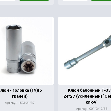
люч - головка (19)(6
Ключ балонный Г-33
граней)
24*27 (усиленный) `Се
ключ`
Артикул 1523-21/В7
Артикул 00143-17/В8