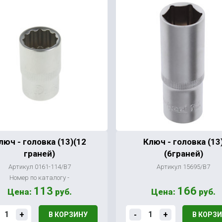
люч - головка (13)(12
Ключ - головка (13
граней)
(6граней)
Артикул 0161-114/В7
Артикул 15695/В7
Номер по каталогу -
113
166
Цена:
руб.
Цена:
руб.
+
-
+
В КОРЗИНУ
В КОРЗ