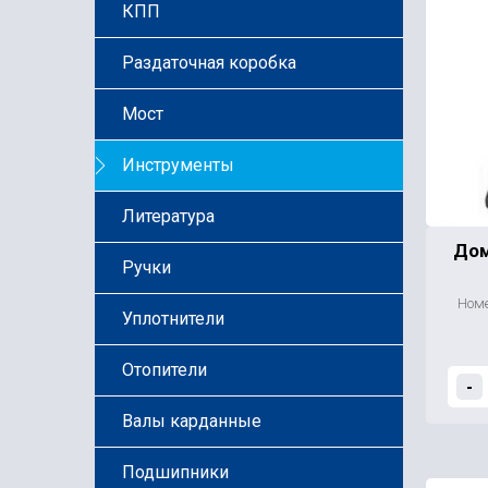
КПП
Раздаточная коробка
Мост
Инструменты
Литература
Дом
Ручки
Номе
Уплотнители
Отопители
-
Валы карданные
Подшипники