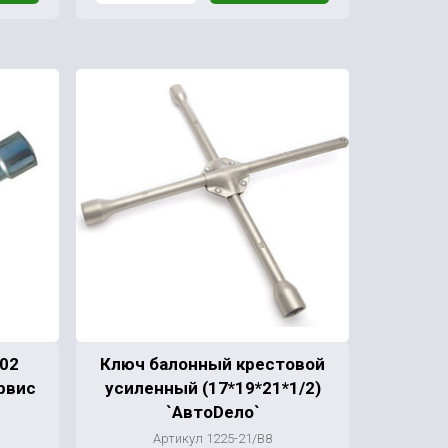
02
Ключ балонный крестовой
рвис
усиленный (17*19*21*1/2)
`АвтоDeло`
Артикул 1225-21/В8