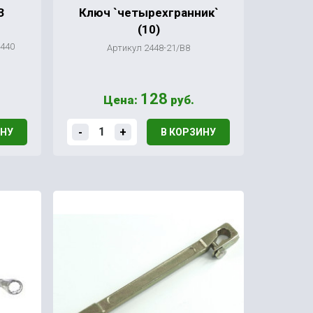
З
Ключ `четырехгранник`
(10)
1440
Артикул 2448-21/В8
128
Цена:
руб.
-
+
ИНУ
В КОРЗИНУ