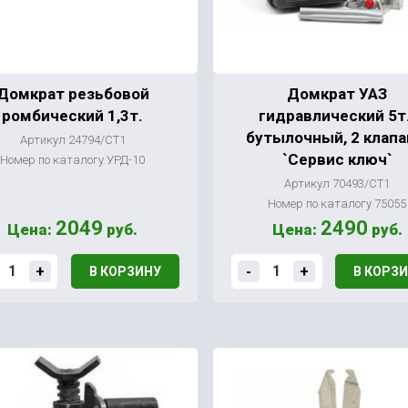
Домкрат резьбовой
Домкрат УАЗ
ромбический 1,3т.
гидравлический 5т.
бутылочный, 2 клапа
Артикул 24794/СТ1
`Сервис ключ`
Номер по каталогу УРД-10
Артикул 70493/СТ1
Номер по каталогу 75055
2049
2490
Цена:
руб.
Цена:
руб.
+
-
+
В КОРЗИНУ
В КОРЗ