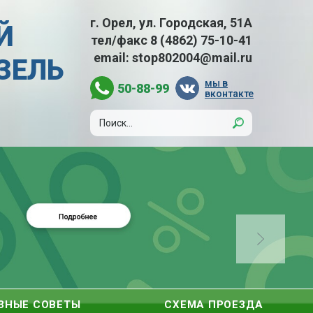
г. Орел, ул. Городская, 51А
Й
тел/факс
8 (4862) 75-10-41
email:
stop802004@mail.ru
АЗЕЛЬ
мы в
50-88-99
вконтакте
ЗНЫЕ СОВЕТЫ
СХЕМА ПРОЕЗДА