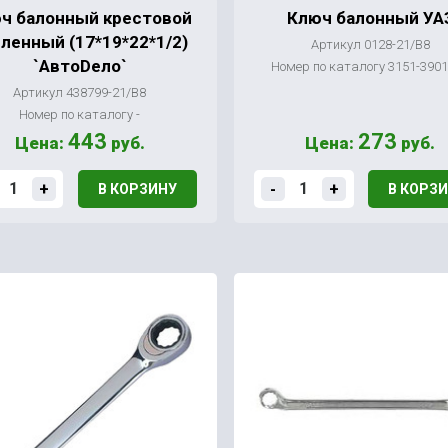
ч балонный крестовой
Ключ балонный УА
ленный (17*19*22*1/2)
Артикул 0128-21/В8
`АвтоDeло`
Номер по каталогу 3151-390
Артикул 438799-21/В8
Номер по каталогу -
443
273
Цена:
руб.
Цена:
руб.
+
-
+
В КОРЗИНУ
В КОРЗ