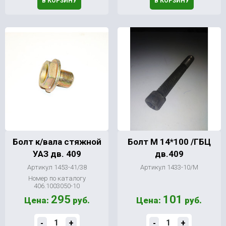
В КОРЗИНУ
В КОРЗИНУ
Болт к/вала стяжной
Болт М 14*100 /ГБЦ
УАЗ дв. 409
дв.409
Артикул 1453-41/38
Артикул 1433-10/М
Номер по каталогу
406.1003050-10
295
101
Цена:
руб.
Цена:
руб.
-
+
-
+