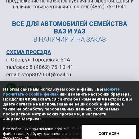
Предложение не является публичной офертой. Цены и
наличие товара уточняйте по тел: (4862) 75-10-41
ВСЕ ДЛЯ АВТОМОБИЛЕЙ
СЕМЕЙСТВА
ВАЗ И УАЗ
В НАЛИЧИИ И НА ЗАКАЗ
СХЕМА ПРОЕЗДА
г. Орел, ул. Городская, 51А
тел/факс
8 (4862) 75-10-41
email:
stop802004@mail.ru
50-88-99
На этом сайте мы используем cookie-файлы. Вы
можете
прочитать о cookie-файлах
или изменить настройки браузера.
Политика в отношении обработки персональных
Продолжая пользоваться сайтом без изменения настроек, вы
даете согласие на использование ваших cookie-файлов, а
данных
также на обработку персональных данных, собираемых
посредством метрических программ, в частности
«Яндекс.Метрика».
Сайт разработан при сотрудничестве с ООО «Регион центр».
Все собранные при помощи cookie-
По вопросам продвижения и технической поддержки сайта
СОГЛАСЕН
файлов данные будут храниться на
территории РФ.