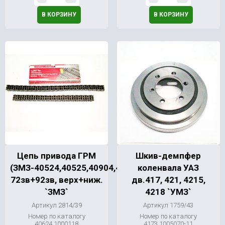
В КОРЗИНУ
В КОРЗИНУ
Цепь привода ГРМ
Шкив-демпфер
(ЗМЗ-40524,40525,40904,406)
коленвала УАЗ
72зв+92зв, верх+ниж.
дв.417, 421, 4215,
`ЗМЗ`
4218 `УМЗ`
Артикул 2814/39
Артикул 1759/43
Номер по каталогу
Номер по каталогу
40624.1000118
4173.1005070-11