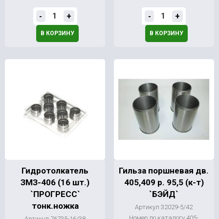
-
+
-
+
В КОРЗИНУ
В КОРЗИНУ
Гидротолкатель
Гильза поршневая дв.
ЗМЗ-406 (16 шт.)
405,409 р. 95,5 (к-т)
`ПРОГРЕСС`
`БЭЙД`
тонк.ножка
Артикул 32029-5/42
Номер по каталогу 405-
Артикул 76735-16/38