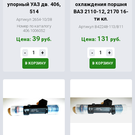
упорный УАЗ дв. 406,
охлаждения поршня
514
ВАЗ 2110-12, 2170 16-
ти кл.
Артикул 2654-10/38
Номер по каталогу
Артикул В42248-113/В11
406.1006052
39
131
Цена:
руб.
Цена:
руб.
-
+
-
+
В КОРЗИНУ
В КОРЗИНУ