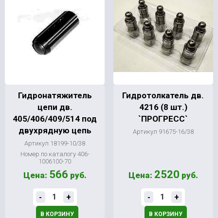
Гидронатяжитель
Гидротолкатель дв.
цепи дв.
4216 (8 шт.)
405/406/409/514 под
`ПРОГРЕСС`
двухрядную цепь
Артикул 91675-16/38
Артикул 18199-10/38
Номер по каталогу 406-
1006100-70
566
2520
Цена:
руб.
Цена:
руб.
-
+
-
+
В КОРЗИНУ
В КОРЗИНУ