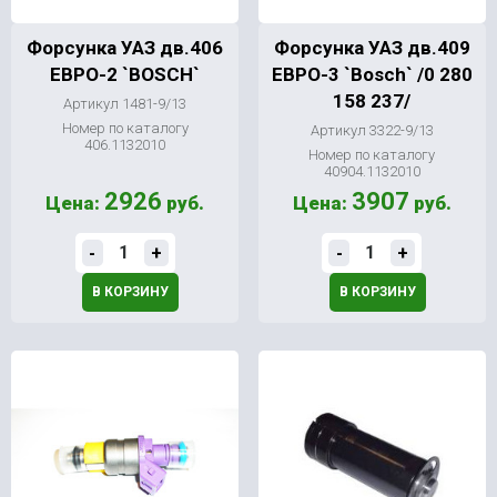
Форсунка УАЗ дв.406
Форсунка УАЗ дв.409
ЕВРО-2 `BOSCH`
ЕВРО-3 `Bosch` /0 280
158 237/
Артикул 1481-9/13
Номер по каталогу
Артикул 3322-9/13
406.1132010
Номер по каталогу
40904.1132010
2926
3907
Цена:
руб.
Цена:
руб.
-
+
-
+
В КОРЗИНУ
В КОРЗИНУ