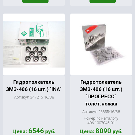
Гидротолкатель
Гидротолкатель
ЗМЗ-406 (16 шт.) `INA`
ЗМЗ-406 (16 шт.)
`ПРОГРЕСС`
Артикул 347216-16/38
толст.ножка
Артикул 26855-16/38
Номер по каталогу
406.1007045-01
6546
8090
Цена:
руб.
Цена:
руб.