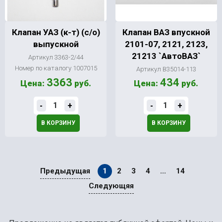
Клапан УАЗ (к-т) (с/о)
Клапан ВАЗ впускной
выпускной
2101-07, 2121, 2123,
21213 `АвтоВАЗ`
Артикул 3363-2/44
Номер по каталогу 1007015
Артикул В35014-113
3363
434
Цена:
руб.
Цена:
руб.
-
+
-
+
В КОРЗИНУ
В КОРЗИНУ
Предыдущая
1
2
3
4
...
14
Следующяя