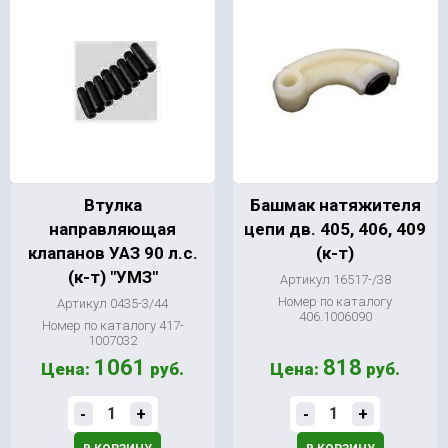
Втулка
Башмак натяжителя
направляющая
цепи дв. 405, 406, 409
клапанов УАЗ 90 л.с.
(к-т)
(к-т) "УМЗ"
Артикул 16517-/38
Номер по каталогу
Артикул 0435-3/44
406.1006090
Номер по каталогу 417-
1007032
1061
818
Цена:
руб.
Цена:
руб.
-
+
-
+