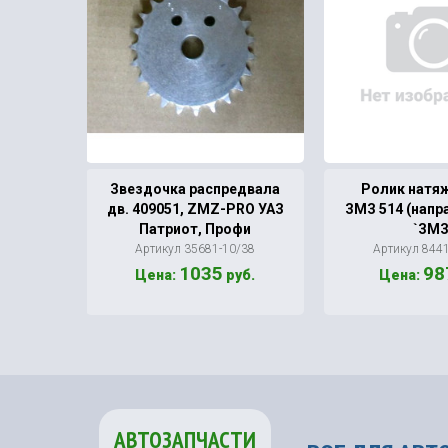
еля
Звездочка распредвала
Ролик натя
сапуна
дв. 409051, ZMZ-PRO УАЗ
ЗМЗ 514 (нап
Патриот, Профи
`ЗМЗ
37
Артикул 35681-10/38
Артикул 844
1035
98
.
Цена:
руб.
Цена:
АВТОЗАПЧАСТИ