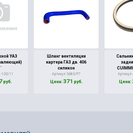
жной УАЗ
Шланг вентиляции
Сальни
равляющий)
картера ГАЗ дв. 406
задни
`
силикон
CUIMMIN
1-100/11
Артикул 3683/Р7
Артикул
7
371
руб.
Цена:
руб.
Цена: