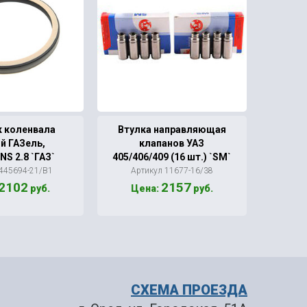
к коленвала
Втулка направляющая
Рк све
й ГАЗель,
клапанов УАЗ
405-
S 2.8 `ГАЗ`
405/406/409 (16 шт.) `SM`
 445694-21/В1
Артикул 11677-16/38
Арт
2102
2157
руб.
Цена:
руб.
Ц
СХЕМА ПРОЕЗДА