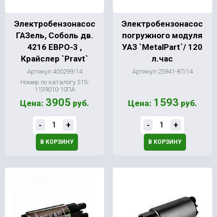
Электробензонасос
Электробензонасос
ГАЗель, Соболь дв.
погружного модуля
4216 ЕВРО-3 ,
УАЗ `MetalPart`/ 120
Крайслер `Pravt`
л.час
Артикул 400299/14
Артикул 25941-87/14
Номер по каталогу 515-
1139010-10ПА
3905
1593
Цена:
руб.
Цена:
руб.
-
+
-
+
В КОРЗИНУ
В КОРЗИНУ