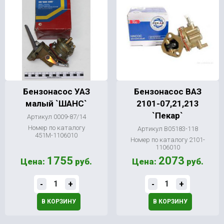
Бензонасос УАЗ
Бензонасос ВАЗ
малый `ШАНС`
2101-07,21,213
`Пекар`
Артикул 0009-87/14
Номер по каталогу
Артикул В05183-118
451М-1106010
Номер по каталогу 2101-
1106010
1755
2073
Цена:
руб.
Цена:
руб.
-
+
-
+
В КОРЗИНУ
В КОРЗИНУ