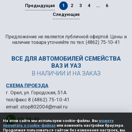
Предыдущая
1
2
3
4
...
6
Следующяя
Предложение не является публичной офертой. Цены и
наличие товара уточняйте по тел: (4862) 75-10-41
ВСЕ ДЛЯ АВТОМОБИЛЕЙ
СЕМЕЙСТВА
ВАЗ И УАЗ
В НАЛИЧИИ И НА ЗАКАЗ
СХЕМА ПРОЕЗДА
г. Орел, ул. Городская, 51А
тел/факс
8 (4862) 75-10-41
email:
stop802004@mail.ru
50-88-99
На этом сайте мы используем cookie-файлы. Вы
можете
прочитать о cookie-файлах
или изменить настройки браузера.
Политика в отношении обработки персональных
Продолжая пользоваться сайтом без изменения настроек, вы