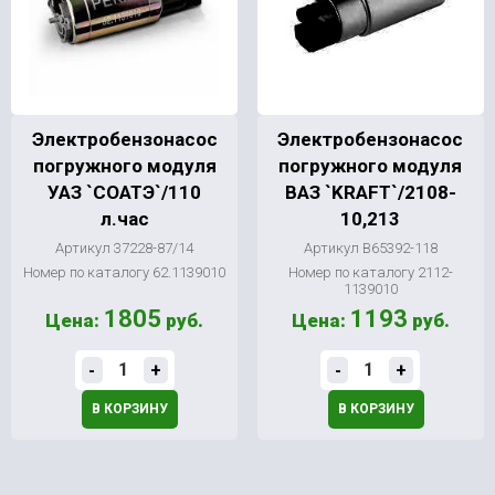
Электробензонасос
Электробензонасос
погружного модуля
погружного модуля
УАЗ `СОАТЭ`/110
ВАЗ `KRAFT`/2108-
л.час
10,213
Артикул 37228-87/14
Артикул В65392-118
Номер по каталогу 62.1139010
Номер по каталогу 2112-
1139010
1805
1193
Цена:
руб.
Цена:
руб.
-
+
-
+
В КОРЗИНУ
В КОРЗИНУ