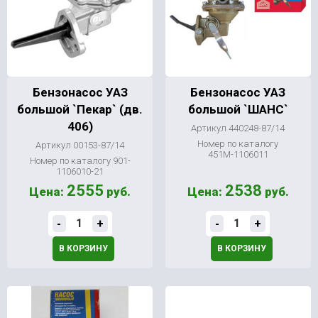
Бензонасос УАЗ
Бензонасос УАЗ
большой `Пекар` (дв.
большой `ШАНС`
406)
Артикул 440248-87/14
Номер по каталогу
Артикул 00153-87/14
451М-1106011
Номер по каталогу 901-
1106010-21
2555
2538
Цена:
руб.
Цена:
руб.
-
+
-
+
В КОРЗИНУ
В КОРЗИНУ