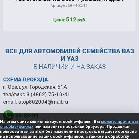
Артикул 2587-100/11
512
Цена:
руб.
ВСЕ ДЛЯ АВТОМОБИЛЕЙ
СЕМЕЙСТВА ВАЗ
И УАЗ
В НАЛИЧИИ И НА ЗАКАЗ
СХЕМА ПРОЕЗДА
г. Орел, ул. Городская, 51А
тел/факс
8 (4862) 75-10-41
email:
stop802004@mail.ru
50-88-99
На этом сайте мы используем cookie-файлы. Вы
можете прочитать
Политика в отношении обработки персональных
о cookie-файлах
или изменить настройки браузера. Продолжая
пользоваться сайтом без изменения настроек, вы даете согласие
данных
на использование ваших cookie-файлов, а также на обработку