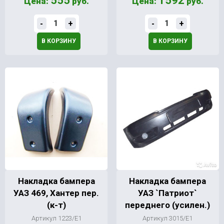
555
1592
Цена:
руб.
Цена:
руб.
-
+
-
+
В КОРЗИНУ
В КОРЗИНУ
Накладка бампера
Накладка бампера
УАЗ 469, Хантер пер.
УАЗ `Патриот`
(к-т)
переднего (усилен.)
Артикул 1223/Е1
Артикул 3015/Е1