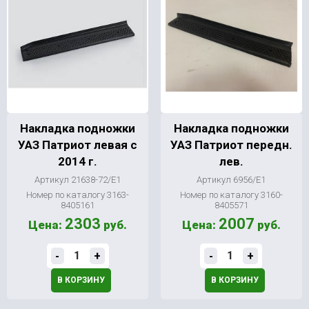
Накладка подножки
Накладка подножки
УАЗ Патриот левая с
УАЗ Патриот передн.
2014 г.
лев.
Артикул 21638-72/Е1
Артикул 6956/Е1
Номер по каталогу 3163-
Номер по каталогу 3160-
8405161
8405571
2303
2007
Цена:
руб.
Цена:
руб.
-
+
-
+
В КОРЗИНУ
В КОРЗИНУ