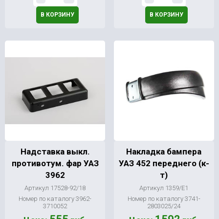
В КОРЗИНУ
В КОРЗИНУ
Надставка выкл.
Накладка бампера
противотум. фар УАЗ
УАЗ 452 переднего (к-
3962
т)
Артикул 17528-92/18
Артикул 1359/Е1
Номер по каталогу 3962-
Номер по каталогу 3741-
3710052
2803025/24