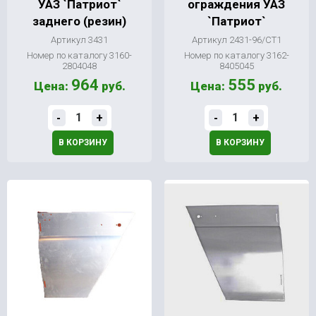
УАЗ `Патриот`
ограждения УАЗ
заднего (резин)
`Патриот`
Артикул 3431
Артикул 2431-96/СТ1
Номер по каталогу 3160-
Номер по каталогу 3162-
2804048
8405045
964
555
Цена:
руб.
Цена:
руб.
-
+
-
+
В КОРЗИНУ
В КОРЗИНУ