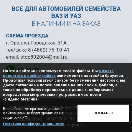
ВСЕ ДЛЯ АВТОМОБИЛЕЙ
СЕМЕЙСТВА
ВАЗ И УАЗ
В НАЛИЧИИ И НА ЗАКАЗ
СХЕМА ПРОЕЗДА
г. Орел, ул. Городская, 51А
тел/факс
8 (4862) 75-10-41
email:
stop802004@mail.ru
50-88-99
На этом сайте мы используем cookie-файлы. Вы
можете
прочитать о cookie-файлах
или изменить настройки браузера.
Политика в отношении обработки персональных
Продолжая пользоваться сайтом без изменения настроек, вы
даете согласие на использование ваших cookie-файлов, а
данных
также на обработку персональных данных, собираемых
посредством метрических программ, в частности
«Яндекс.Метрика».
Сайт разработан при сотрудничестве с ООО «Регион центр».
Все собранные при помощи cookie-
По вопросам продвижения и технической поддержки сайта
СОГЛАСЕН
файлов данные будут храниться на
территории РФ.
обращайтесь:
(4862) 509-139,
manager@vorle.ru,
Политика конфиденциальности
www.sait-region.ru