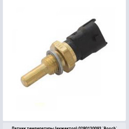
Датчик температуры (инжектор) 0280130093 `Bosch`