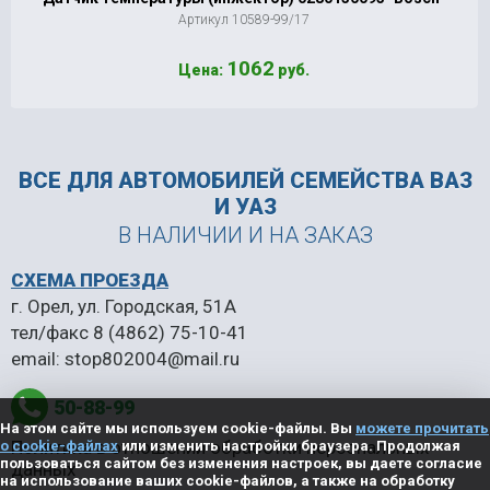
Артикул 10589-99/17
1062
Цена:
руб.
ВСЕ ДЛЯ АВТОМОБИЛЕЙ
СЕМЕЙСТВА ВАЗ
И УАЗ
В НАЛИЧИИ И НА ЗАКАЗ
СХЕМА ПРОЕЗДА
г. Орел, ул. Городская, 51А
тел/факс
8 (4862) 75-10-41
email:
stop802004@mail.ru
50-88-99
На этом сайте мы используем cookie-файлы. Вы
можете прочитать
Политика в отношении обработки персональных
о cookie-файлах
или изменить настройки браузера. Продолжая
пользоваться сайтом без изменения настроек, вы даете согласие
данных
на использование ваших cookie-файлов, а также на обработку