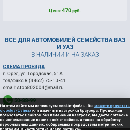
470
Цена:
руб.
ВСЕ ДЛЯ АВТОМОБИЛЕЙ
СЕМЕЙСТВА ВАЗ
И УАЗ
В НАЛИЧИИ И НА ЗАКАЗ
СХЕМА ПРОЕЗДА
г. Орел, ул. Городская, 51А
тел/факс
8 (4862) 75-10-41
email:
stop802004@mail.ru
50-88-99
На этом сайте мы используем cookie-файлы. Вы
можете прочитать
Политика в отношении обработки персональных
о cookie-файлах
или изменить настройки браузера. Продолжая
пользоваться сайтом без изменения настроек, вы даете согласие
данных
на использование ваших cookie-файлов, а также на обработку
персональных данных, собираемых посредством метрических
программ, в частности «Яндекс.Метрика».