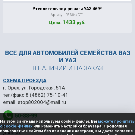
Утеплитель под рычаги УАЗ 469*
Артикул 02364/СТ1
1433
Цена:
руб.
ВСЕ ДЛЯ АВТОМОБИЛЕЙ
СЕМЕЙСТВА ВАЗ
И УАЗ
В НАЛИЧИИ И НА ЗАКАЗ
СХЕМА ПРОЕЗДА
г. Орел, ул. Городская, 51А
тел/факс
8 (4862) 75-10-41
email:
stop802004@mail.ru
50-88-99
На этом сайте мы используем cookie-файлы. Вы
можете прочитать
Политика в отношении обработки персональных
о cookie-файлах
или изменить настройки браузера. Продолжая
пользоваться сайтом без изменения настроек, вы даете согласие
данных