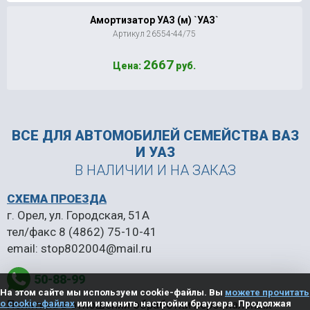
Амортизатор УАЗ (м) `УАЗ`
Артикул 26554-44/75
2667
Цена:
руб.
ВСЕ ДЛЯ АВТОМОБИЛЕЙ
СЕМЕЙСТВА ВАЗ
И УАЗ
В НАЛИЧИИ И НА ЗАКАЗ
СХЕМА ПРОЕЗДА
г. Орел, ул. Городская, 51А
тел/факс
8 (4862) 75-10-41
email:
stop802004@mail.ru
50-88-99
На этом сайте мы используем cookie-файлы. Вы
можете прочитать
Политика в отношении обработки персональных
о cookie-файлах
или изменить настройки браузера. Продолжая