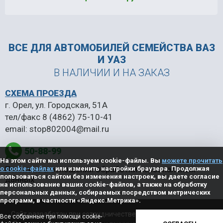
ВСЕ ДЛЯ АВТОМОБИЛЕЙ
СЕМЕЙСТВА ВАЗ
И УАЗ
В НАЛИЧИИ И НА ЗАКАЗ
СХЕМА ПРОЕЗДА
г. Орел, ул. Городская, 51А
тел/факс
8 (4862) 75-10-41
email:
stop802004@mail.ru
50-88-99
На этом сайте мы используем cookie-файлы. Вы
можете прочитать
Политика в отношении обработки персональных
о cookie-файлах
или изменить настройки браузера. Продолжая
пользоваться сайтом без изменения настроек, вы даете согласие
данных
на использование ваших cookie-файлов, а также на обработку
персональных данных, собираемых посредством метрических
программ, в частности «Яндекс.Метрика».
Сайт разработан при сотрудничестве с ООО «Регион центр».
Все собранные при помощи cookie-