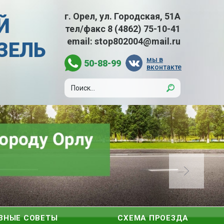
г. Орел, ул. Городская, 51А
Й
тел/факс
8 (4862) 75-10-41
email:
stop802004@mail.ru
АЗЕЛЬ
мы в
50-88-99
вконтакте
ЗНЫЕ СОВЕТЫ
СХЕМА ПРОЕЗДА