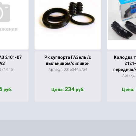
АЗ 2101-07
Рк суппорта ГАЗель /с
Колодка 
АЗ`
пыльником/силикон
2121-
передняя/
274-115
Артикул 001534-15/54
Артику
6
234
руб.
Цена:
руб.
Цена: