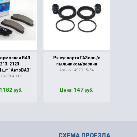
тормозная ВАЗ
Рк суппорта ГАЗель /с
Труб
213, 2123
пыльником/резина
Ханте
4 шт `АвтоВАЗ`
Артикул 4973-15/54
л В47704-115
1182
147
руб.
Цена:
руб.
Ц
СХЕМА ПРОЕЗДА