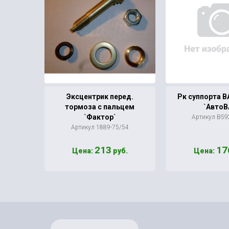
правый
Эксцентрик перед.
Рк суппорта В
окс`
тормоза с пальцем
`АвтоВ
`Фактор`
/56
Артикул В59
Артикул 1889-75/54
213
17
уб.
Цена:
руб.
Цена: