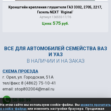
Кронштейн крепления глушителя ГАЗ 3302, 2705, 2217,
Газель NEXT `Riginal`
Артикул 136555-17/76
575
Цена:
руб.
ВСЕ ДЛЯ АВТОМОБИЛЕЙ
СЕМЕЙСТВА ВАЗ
И УАЗ
В НАЛИЧИИ И НА ЗАКАЗ
СХЕМА ПРОЕЗДА
г. Орел, ул. Городская, 51А
тел/факс
8 (4862) 75-10-41
email:
stop802004@mail.ru
50-88-99
На этом сайте мы используем cookie-файлы. Вы
можете прочитать
Политика в отношении обработки персональных
о cookie-файлах
или изменить настройки браузера. Продолжая