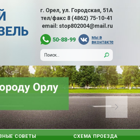
г. Орел, ул. Городская, 51А
Й
тел/факс
8 (4862) 75-10-41
email:
stop802004@mail.ru
АЗЕЛЬ
мы в
50-88-99
вконтакте
ЗНЫЕ СОВЕТЫ
СХЕМА ПРОЕЗДА