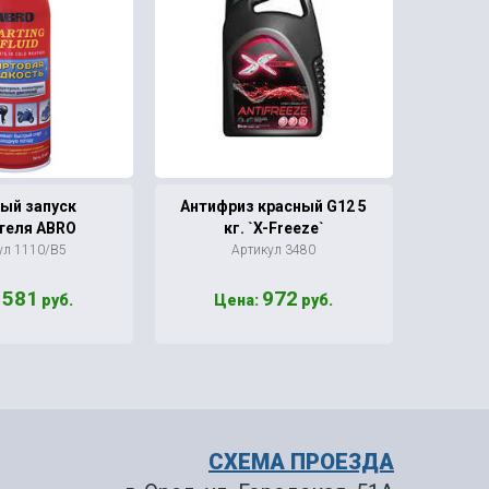
ый запуск
Антифриз красный G12 5
Смаз
теля ABRO
кг. `X-Freeze`
ул 1110/В5
Артикул 3480
Ар
581
972
:
руб.
Цена:
руб.
Ц
СХЕМА ПРОЕЗДА