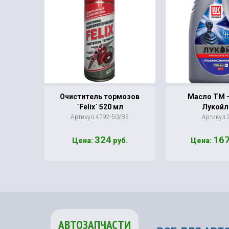
0/90
Очиститель тормозов
Масло ТМ - 
`Felix` 520 мл
Лукойл
Артикул 4792-50/В5
Артикул 
324
16
б.
Цена:
руб.
Цена:
АВТОЗАПЧАСТИ