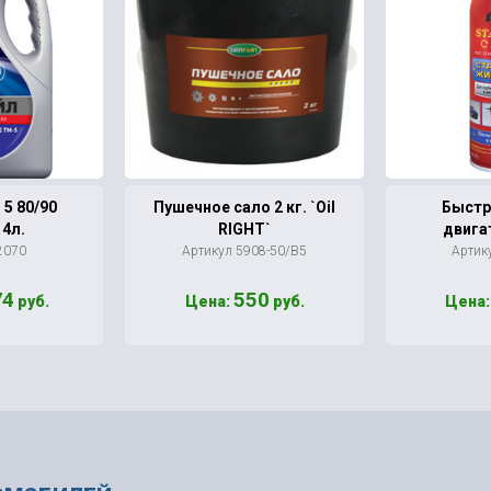
5 80/90
Пушечное сало 2 кг. `Oil
Быстр
 4л.
RIGHT`
двига
2070
Артикул 5908-50/В5
Артик
74
550
руб.
Цена:
руб.
Цена