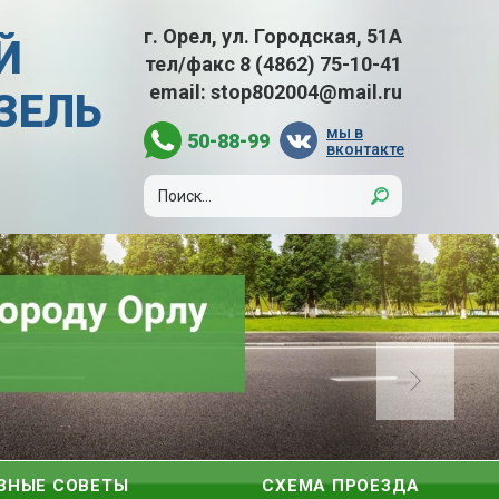
г. Орел, ул. Городская, 51А
Й
тел/факс
8 (4862) 75-10-41
email:
stop802004@mail.ru
АЗЕЛЬ
мы в
50-88-99
вконтакте
ЗНЫЕ СОВЕТЫ
СХЕМА ПРОЕЗДА