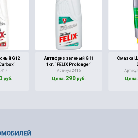
асный G12
Антифриз зеленый G11
Смазка Шр
 Carbox`
1кг. `FELIX Prolonger`
2417
Артикул 2416
Артику
0
290
руб.
Цена:
руб.
Цена
ОМОБИЛЕЙ