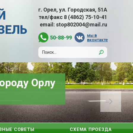
г. Орел, ул. Городская, 51А
Й
тел/факс
8 (4862) 75-10-41
email:
stop802004@mail.ru
АЗЕЛЬ
мы в
50-88-99
вконтакте
ЗНЫЕ СОВЕТЫ
СХЕМА ПРОЕЗДА