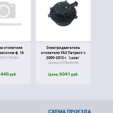
ра отопителя
Электродвигатель
Эле
насосом ф. 16
отопителя УАЗ Патриот с
ГАЗель
2009-2012 г. `Luzar`
405, 
 29117-93/В3
Артикул 25784-85/66
Ар
440
6041
:
руб.
Цена:
руб.
Це
СХЕМА ПРОЕЗДА