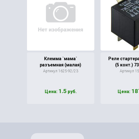
ик от
Клемма `мама`
Реле стартер
ля
разъемная (малая)
(5 конт.) 7
`Неон`
Артикул 1625-92/23
Артикул 1
/В7
1.5
18
б.
Цена:
руб.
Цена: