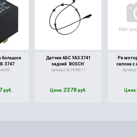
а большое
Датчик АБС УАЗ 3741
Рк мото
38. 3747
задний `BOSCH`
салона с 
544-99
Артикул 3219-99/17
Артикул
7
2378
руб.
Цена:
руб.
Цена