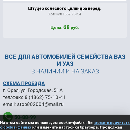
Штуцер колесного цилиндра перед.
Артикул 1882-75/54
68
Цена:
руб.
ВСЕ ДЛЯ АВТОМОБИЛЕЙ
СЕМЕЙСТВА ВАЗ
И УАЗ
В НАЛИЧИИ И НА ЗАКАЗ
СХЕМА ПРОЕЗДА
г. Орел, ул. Городская, 51А
тел/факс
8 (4862) 75-10-41
email:
stop802004@mail.ru
50-88-99
На этом сайте мы используем cookie-файлы. Вы
можете прочитать
Политика в отношении обработки персональных
о cookie-файлах
или изменить настройки браузера. Продолжая