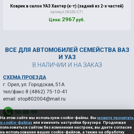
Коврик в салон УАЗ Хантер (к-т) (задний из 2-х частей)
Артикул 28335/СТ1
2967
Цена:
руб.
ВСЕ ДЛЯ АВТОМОБИЛЕЙ
СЕМЕЙСТВА ВАЗ
И УАЗ
В НАЛИЧИИ И НА ЗАКАЗ
СХЕМА ПРОЕЗДА
г. Орел, ул. Городская, 51А
тел/факс
8 (4862) 75-10-41
email:
stop802004@mail.ru
50-88-99
На этом сайте мы используем cookie-файлы. Вы
можете прочитать
Политика в отношении обработки персональных
о cookie-файлах
или изменить настройки браузера. Продолжая
пользоваться сайтом без изменения настроек, вы даете согласие
данных
на использование ваших cookie-файлов, а также на обработку