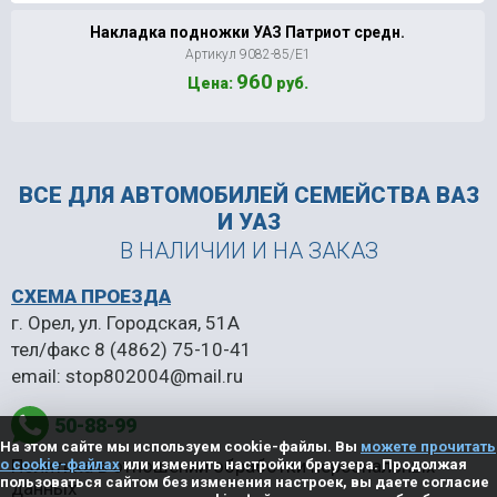
Накладка подножки УАЗ Патриот средн.
Артикул 9082-85/Е1
960
Цена:
руб.
ВСЕ ДЛЯ АВТОМОБИЛЕЙ
СЕМЕЙСТВА ВАЗ
И УАЗ
В НАЛИЧИИ И НА ЗАКАЗ
СХЕМА ПРОЕЗДА
г. Орел, ул. Городская, 51А
тел/факс
8 (4862) 75-10-41
email:
stop802004@mail.ru
50-88-99
На этом сайте мы используем cookie-файлы. Вы
можете прочитать
Политика в отношении обработки персональных
о cookie-файлах
или изменить настройки браузера. Продолжая
пользоваться сайтом без изменения настроек, вы даете согласие
данных