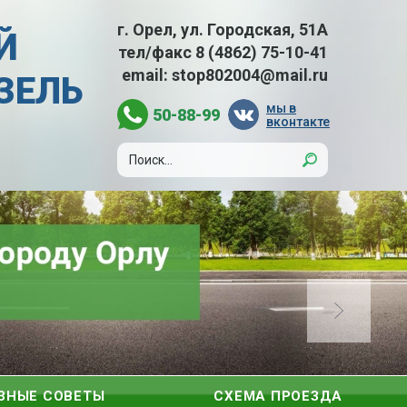
г. Орел, ул. Городская, 51А
Й
тел/факс
8 (4862) 75-10-41
email:
stop802004@mail.ru
АЗЕЛЬ
мы в
50-88-99
вконтакте
ЗНЫЕ СОВЕТЫ
СХЕМА ПРОЕЗДА