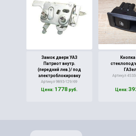
 3160
Замок двери УАЗ
Кнопка 
й)
Патриот внутр.
стеклопод
(передний лев.)/ под
ГАЗе
/69
электроблокировку
Артикул 4535
Артикул 9893-129/69
1778
39
б.
Цена:
руб.
Цена: