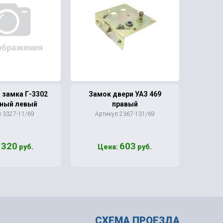
 замка Г-3302
Замок двери УАЗ 469
Тяга 
ный левый
правый
452/4
л 3327-11/69
Артикул 2367-131/69
Арт
320
603
:
руб.
Цена:
руб.
СХЕМА ПРОЕЗДА