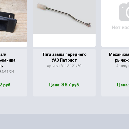
эл/
Тяга замка переднего
Механизм
ъемника
УАЗ Патриот
рычаж
ль
Артикул 8113-131/69
Артику
83-21/24
2
387
руб.
Цена:
руб.
Цена