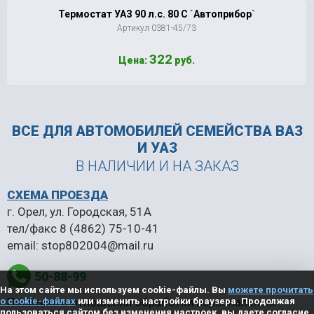
Термостат УАЗ 90 л.с. 80 C `Автоприбор`
Артикул 0381-45/73
322
Цена:
руб.
ВСЕ ДЛЯ АВТОМОБИЛЕЙ
СЕМЕЙСТВА ВАЗ
И УАЗ
В НАЛИЧИИ И НА ЗАКАЗ
СХЕМА ПРОЕЗДА
г. Орел, ул. Городская, 51А
тел/факс
8 (4862) 75-10-41
email:
stop802004@mail.ru
50-88-99
На этом сайте мы используем cookie-файлы. Вы
можете прочитать
Политика в отношении обработки персональных
о cookie-файлах
или изменить настройки браузера. Продолжая
пользоваться сайтом без изменения настроек, вы даете согласие