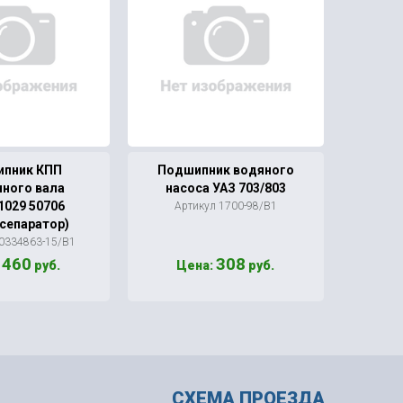
пник КПП
Подшипник водяного
Подши
чного вала
насоса УАЗ 703/803
КПП 1-
1029 50706
Артикул 1700-98/В1
А
.сепаратор)
00334863-15/В1
460
308
:
руб.
Цена:
руб.
Ц
СХЕМА ПРОЕЗДА