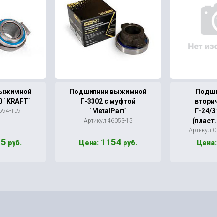
выжимной
Подшипник выжимной
Подши
0 `KRAFT`
Г-3302 с муфтой
втори
`MetalPart`
Г-24/3
594-109
(пласт
Артикул 46053-15
Артикул 
35
1154
руб.
Цена:
руб.
Цена