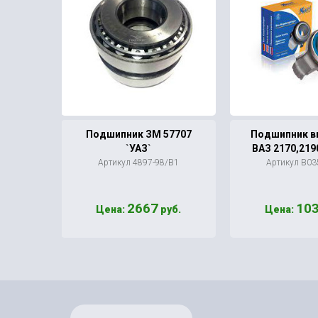
цы ВАЗ
Подшипник ЗМ 57707
Подшипник 
`УАЗ`
ВАЗ 2170,219
ga`
Артикул 4897-98/В1
Артикул В03
-109
2667
10
уб.
Цена:
руб.
Цена: