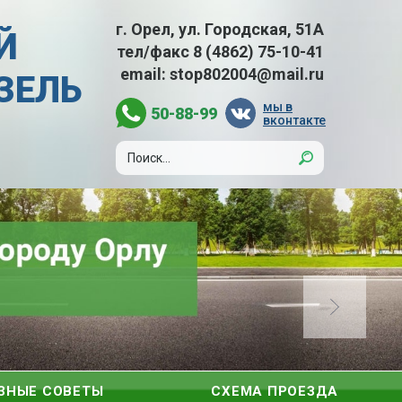
г. Орел, ул. Городская, 51А
Й
тел/факс
8 (4862) 75-10-41
email:
stop802004@mail.ru
АЗЕЛЬ
мы в
50-88-99
вконтакте
ЗНЫЕ СОВЕТЫ
СХЕМА ПРОЕЗДА