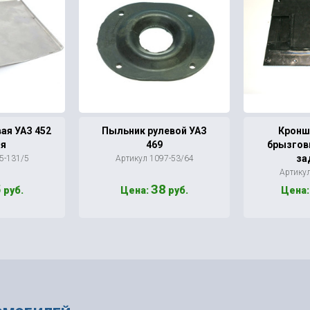
ая УАЗ 452
Пыльник рулевой УАЗ
Кронш
ая
469
брызгов
зад
5-131/5
Артикул 1097-53/64
Артику
5
38
руб.
Цена:
руб.
Цена