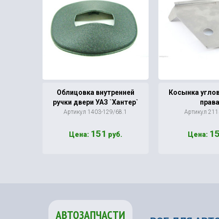
борта
Облицовка внутренней
Косынка углов
 прав.
ручки двери УАЗ `Хантер`
прав
9/69
Артикул 1403-129/68.1
Артикул 211
151
1
б.
Цена:
руб.
Цена:
АВТОЗАПЧАСТИ