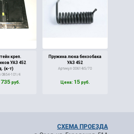
тейн креп.
Пружина люка бензобака
Напр
иков УАЗ 452
УАЗ 452
УАЗ 
. (к-т)
Артикул 0061-85/70
л 0854-101/4
Арт
735
15
:
руб.
Цена:
руб.
Ц
СХЕМА ПРОЕЗДА