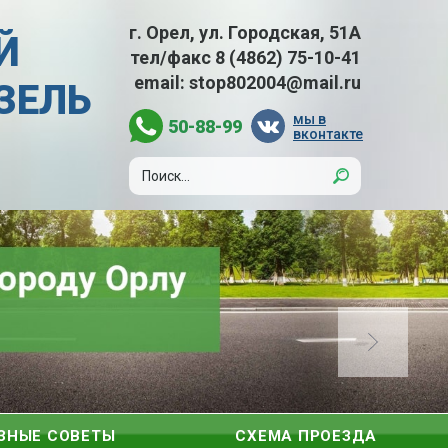
г. Орел, ул. Городская, 51А
Й
тел/факс
8 (4862) 75-10-41
email:
stop802004@mail.ru
АЗЕЛЬ
мы в
50-88-99
вконтакте
ЗНЫЕ СОВЕТЫ
СХЕМА ПРОЕЗДА