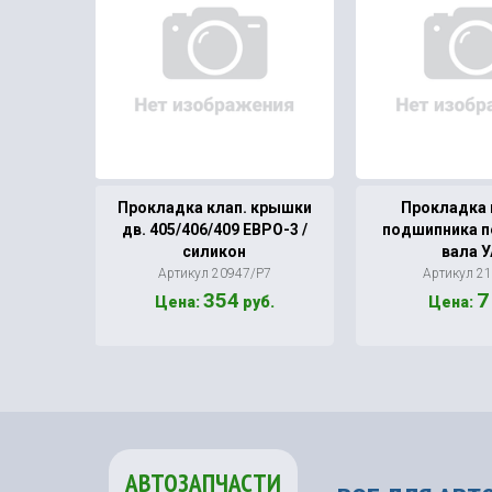
ка УАЗ
Прокладка клап. крышки
Прокладка
тиком)
дв. 405/406/409 ЕВРО-3 /
подшипника п
силикон
вала 
6
Артикул 20947/Р7
Артикул 2
354
7
б.
Цена:
руб.
Цена:
АВТОЗАПЧАСТИ