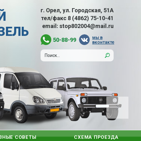
г. Орел, ул. Городская, 51А
Й
тел/факс
8 (4862) 75-10-41
email:
stop802004@mail.ru
АЗЕЛЬ
мы в
50-88-99
вконтакте
ЗНЫЕ СОВЕТЫ
СХЕМА ПРОЕЗДА