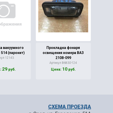
а вакуумного
Прокладка фонаря
Прок
 514 (паронит)
освещения номера ВАЗ
трубы 
2108-099
кул 12143
Артикул В6830-124
Ар
29
10
:
руб.
Цена:
руб.
СХЕМА ПРОЕЗДА