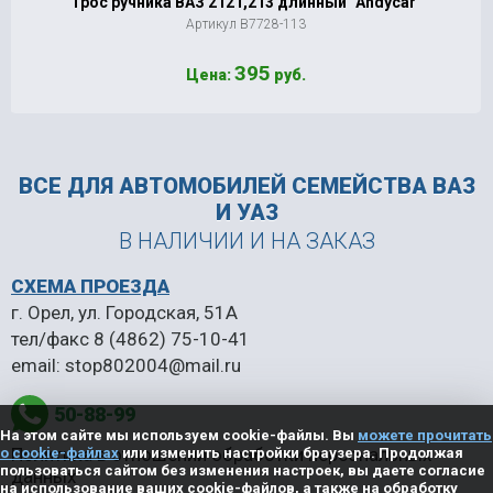
Трос ручника ВАЗ 2121,213 длинный `Andycar`
Артикул В7728-113
395
Цена:
руб.
ВСЕ ДЛЯ АВТОМОБИЛЕЙ
СЕМЕЙСТВА ВАЗ
И УАЗ
В НАЛИЧИИ И НА ЗАКАЗ
СХЕМА ПРОЕЗДА
г. Орел, ул. Городская, 51А
тел/факс
8 (4862) 75-10-41
email:
stop802004@mail.ru
50-88-99
На этом сайте мы используем cookie-файлы. Вы
можете прочитать
Политика в отношении обработки персональных
о cookie-файлах
или изменить настройки браузера. Продолжая
пользоваться сайтом без изменения настроек, вы даете согласие
данных
на использование ваших cookie-файлов, а также на обработку