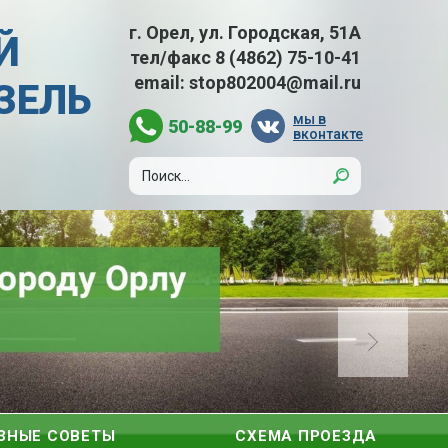
г. Орел, ул. Городская, 51А
Й
тел/факс
8 (4862) 75-10-41
email:
stop802004@mail.ru
АЗЕЛЬ
мы в
50-88-99
вконтакте
ЗНЫЕ СОВЕТЫ
СХЕМА ПРОЕЗДА