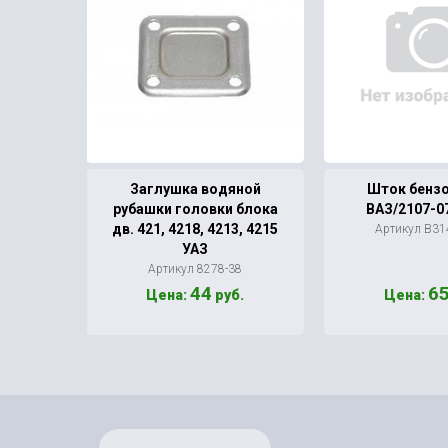
а УАЗ
Заглушка водяной
Шток бенз
рубашки головки блока
ВАЗ/2107-07
дв. 421, 4218, 4213, 4215
/15
Артикул В31
УАЗ
Артикул 8278-38
44
6
.
Цена:
руб.
Цена: