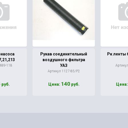
онасоса
Рукав соединительный
Рк ленты 
,21,213
воздушного фильтра
УАЗ
489-118
Артику
Артикул 1127-85/Р2
5
140
руб.
Цена:
руб.
Цена