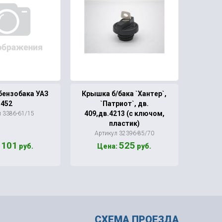
бензобака УАЗ
Крышка б/бака `Хантер`,
Карб
452
`Патриот`, дв.
409,дв.4213 (с ключом,
л 3386-61/15
А
пластик)
Артикул 32396-85/70
101
525
:
руб.
Цена:
руб.
Це
СХЕМА ПРОЕЗДА