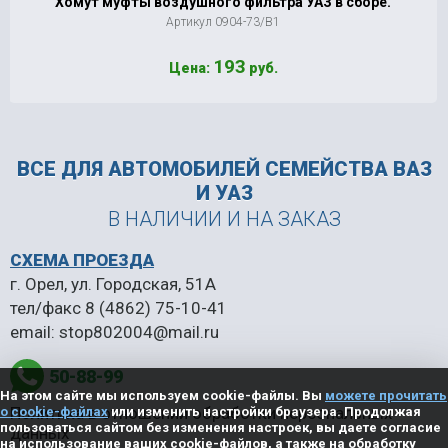
Хомут муфты воздушного фильтра УАЗ в сборе.
Артикул 0904-73/В1
193
Цена:
руб.
ВСЕ ДЛЯ АВТОМОБИЛЕЙ
СЕМЕЙСТВА ВАЗ
И УАЗ
В НАЛИЧИИ И НА ЗАКАЗ
СХЕМА ПРОЕЗДА
г. Орел, ул. Городская, 51А
тел/факс
8 (4862) 75-10-41
email:
stop802004@mail.ru
50-88-99
На этом сайте мы используем cookie-файлы. Вы
можете прочитать
Политика в отношении обработки персональных
о cookie-файлах
или изменить настройки браузера. Продолжая
пользоваться сайтом без изменения настроек, вы даете согласие
данных
на использование ваших cookie-файлов, а также на обработку