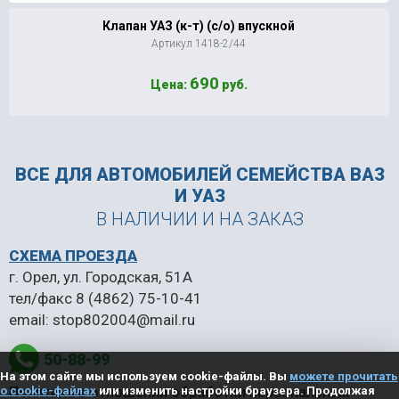
Клапан УАЗ (к-т) (с/о) впускной
Артикул 1418-2/44
690
Цена:
руб.
ВСЕ ДЛЯ АВТОМОБИЛЕЙ
СЕМЕЙСТВА ВАЗ
И УАЗ
В НАЛИЧИИ И НА ЗАКАЗ
СХЕМА ПРОЕЗДА
г. Орел, ул. Городская, 51А
тел/факс
8 (4862) 75-10-41
email:
stop802004@mail.ru
50-88-99
На этом сайте мы используем cookie-файлы. Вы
можете прочитать
Политика в отношении обработки персональных
о cookie-файлах
или изменить настройки браузера. Продолжая