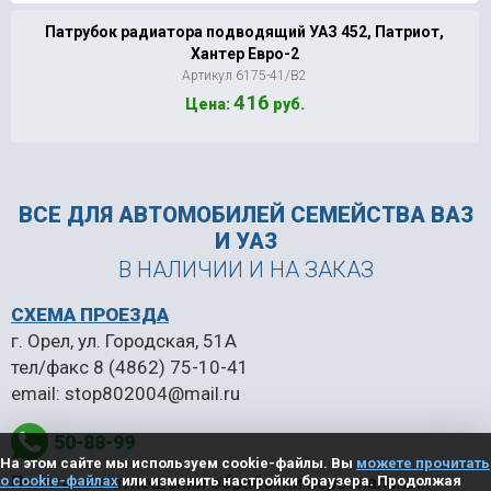
Патрубок радиатора подводящий УАЗ 452, Патриот,
Хантер Евро-2
Артикул 6175-41/В2
416
Цена:
руб.
ВСЕ ДЛЯ АВТОМОБИЛЕЙ
СЕМЕЙСТВА ВАЗ
И УАЗ
В НАЛИЧИИ И НА ЗАКАЗ
СХЕМА ПРОЕЗДА
г. Орел, ул. Городская, 51А
тел/факс
8 (4862) 75-10-41
email:
stop802004@mail.ru
50-88-99
На этом сайте мы используем cookie-файлы. Вы
можете прочитать
Политика в отношении обработки персональных
о cookie-файлах
или изменить настройки браузера. Продолжая