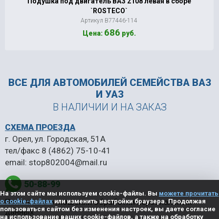
Подушка под двигатель ВАЗ 2108 левая в сборе
`ROSTECO`
Артикул В77446-114
686
Цена:
руб.
ВСЕ ДЛЯ АВТОМОБИЛЕЙ
СЕМЕЙСТВА ВАЗ
И УАЗ
В НАЛИЧИИ И НА ЗАКАЗ
СХЕМА ПРОЕЗДА
г. Орел, ул. Городская, 51А
тел/факс
8 (4862) 75-10-41
email:
stop802004@mail.ru
50-88-99
На этом сайте мы используем cookie-файлы. Вы
можете прочитать
Политика в отношении обработки персональных
о cookie-файлах
или изменить настройки браузера. Продолжая
пользоваться сайтом без изменения настроек, вы даете согласие
данных
на использование ваших cookie-файлов, а также на обработку