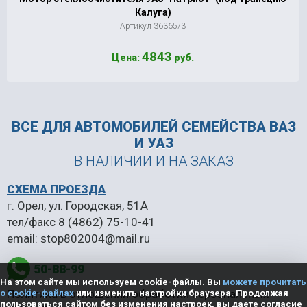
Калуга)
Артикул 36365/3
4843
Цена:
руб.
ВСЕ ДЛЯ АВТОМОБИЛЕЙ
СЕМЕЙСТВА ВАЗ
И УАЗ
В НАЛИЧИИ И НА ЗАКАЗ
СХЕМА ПРОЕЗДА
г. Орел, ул. Городская, 51А
тел/факс
8 (4862) 75-10-41
email:
stop802004@mail.ru
50-88-99
На этом сайте мы используем cookie-файлы. Вы
можете прочитать
Политика в отношении обработки персональных
о cookie-файлах
или изменить настройки браузера. Продолжая
пользоваться сайтом без изменения настроек, вы даете согласие