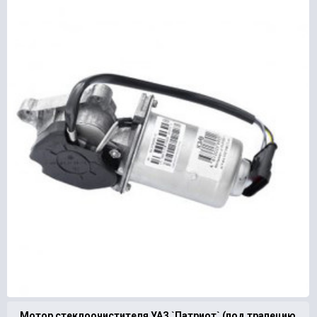
Мотор стеклоочистителя УАЗ `Патриот` (под трапецию