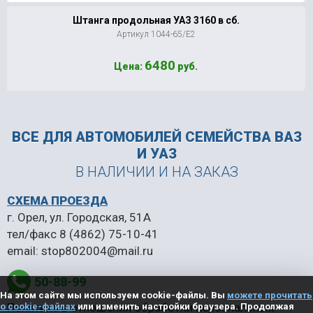
Штанга продольная УАЗ 3160 в сб.
Артикул 1044-65/Е2
6480
Цена:
руб.
ВСЕ ДЛЯ АВТОМОБИЛЕЙ
СЕМЕЙСТВА ВАЗ
И УАЗ
В НАЛИЧИИ И НА ЗАКАЗ
СХЕМА ПРОЕЗДА
г. Орел, ул. Городская, 51А
тел/факс
8 (4862) 75-10-41
email:
stop802004@mail.ru
50-88-99
На этом сайте мы используем cookie-файлы. Вы
можете прочитать
Политика в отношении обработки персональных
о cookie-файлах
или изменить настройки браузера. Продолжая