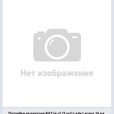
Патрубки радиатора ВАЗ (к-т) (3 шт) Lada Largus 16 кл.