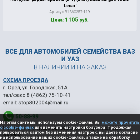
`Lecar`
Артикул В1360357-119
1105
Цена:
руб.
ВСЕ ДЛЯ АВТОМОБИЛЕЙ
СЕМЕЙСТВА ВАЗ
И УАЗ
В НАЛИЧИИ И НА ЗАКАЗ
СХЕМА ПРОЕЗДА
г. Орел, ул. Городская, 51А
тел/факс
8 (4862) 75-10-41
email:
stop802004@mail.ru
50-88-99
На этом сайте мы используем cookie-файлы. Вы
можете прочитать
Политика в отношении обработки персональных
о cookie-файлах
или изменить настройки браузера. Продолжая
пользоваться сайтом без изменения настроек, вы даете согласие
данных
на использование ваших cookie-файлов, а также на обработку