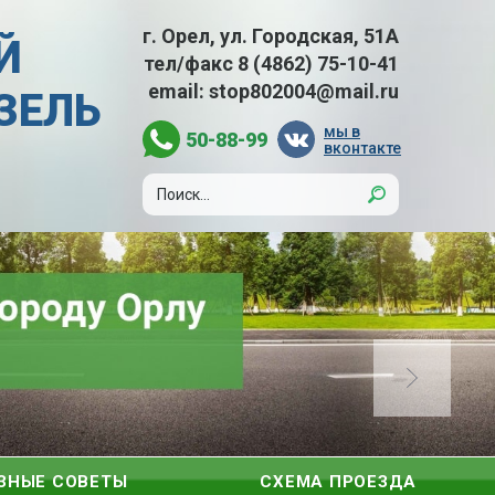
г. Орел, ул. Городская, 51А
Й
тел/факс
8 (4862) 75-10-41
email:
stop802004@mail.ru
АЗЕЛЬ
мы в
50-88-99
вконтакте
ЗНЫЕ СОВЕТЫ
СХЕМА ПРОЕЗДА