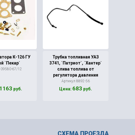
атора К-126 ГУ
Трубка топливная УАЗ
Рк ле
й `Пекар`
3741, `Патриот`, `Хантер`
слива топлива от
 09580-67/12
Ар
регулятора давления
Артикул 8892-56
1163
683
руб.
Цена:
руб.
Ц
СХЕМА ПРОЕЗДА