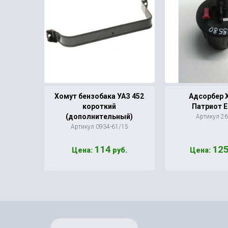
 3741
Хомут бензобака УАЗ 452
Адсорбер 
-т)
короткий
Патриот 
(дополнительный)
49
Артикул 2
Артикул 0934-61/15
114
12
уб.
Цена:
руб.
Цена: