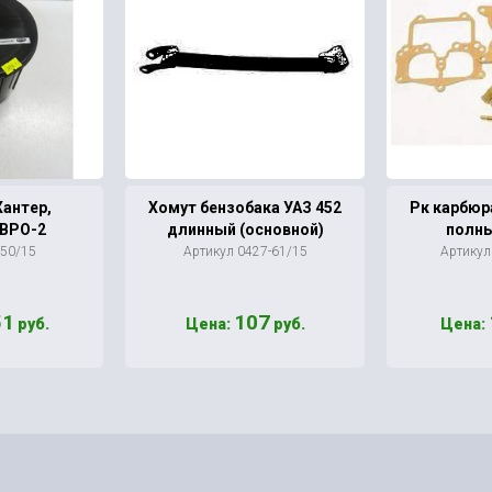
Хантер,
Хомут бензобака УАЗ 452
Рк карбюр
ЕВРО-2
длинный (основной)
полны
650/15
Артикул 0427-61/15
Артикул
51
107
руб.
Цена:
руб.
Цена: