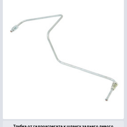
Трубка от гидроагрегата к шлангу заднего левого