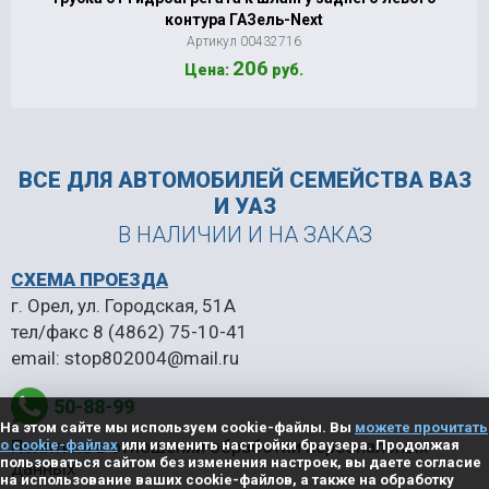
контура ГАЗель-Next
Артикул 00432716
206
Цена:
руб.
ВСЕ ДЛЯ АВТОМОБИЛЕЙ
СЕМЕЙСТВА ВАЗ
И УАЗ
В НАЛИЧИИ И НА ЗАКАЗ
СХЕМА ПРОЕЗДА
г. Орел, ул. Городская, 51А
тел/факс
8 (4862) 75-10-41
email:
stop802004@mail.ru
50-88-99
На этом сайте мы используем cookie-файлы. Вы
можете прочитать
Политика в отношении обработки персональных
о cookie-файлах
или изменить настройки браузера. Продолжая
пользоваться сайтом без изменения настроек, вы даете согласие
данных
на использование ваших cookie-файлов, а также на обработку