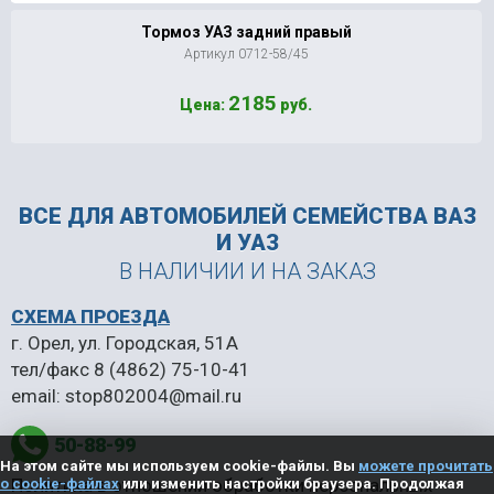
Тормоз УАЗ задний правый
Артикул 0712-58/45
2185
Цена:
руб.
ВСЕ ДЛЯ АВТОМОБИЛЕЙ
СЕМЕЙСТВА ВАЗ
И УАЗ
В НАЛИЧИИ И НА ЗАКАЗ
СХЕМА ПРОЕЗДА
г. Орел, ул. Городская, 51А
тел/факс
8 (4862) 75-10-41
email:
stop802004@mail.ru
50-88-99
На этом сайте мы используем cookie-файлы. Вы
можете прочитать
Политика в отношении обработки персональных
о cookie-файлах
или изменить настройки браузера. Продолжая