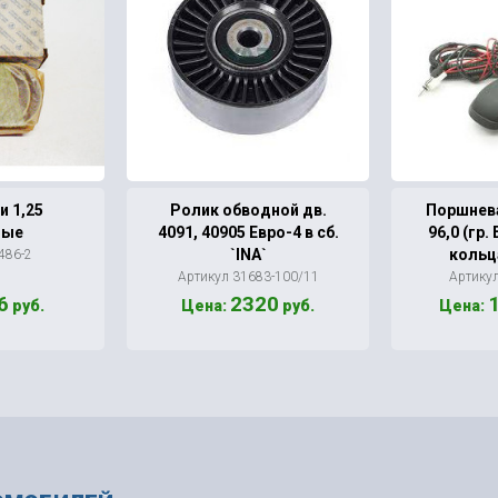
 1,25
Ролик обводной дв.
Поршнева
ные
4091, 40905 Евро-4 в сб.
96,0 (гр.
`INA`
кольц
486-2
Артикул 31683-100/11
Артику
6
2320
руб.
Цена:
руб.
Цена: