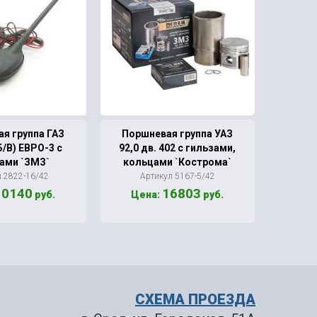
я группа ГАЗ
Поршневая группа УАЗ
Шт
 Б/В) ЕВРО-3 с
92,0 дв. 402 с гильзами,
давле
ами `ЗМЗ`
кольцами `Кострома`
Арт
л 2822-16/42
Артикул 5167-5/42
10140
16803
руб.
Цена:
руб.
Ц
СХЕМА ПРОЕЗДА