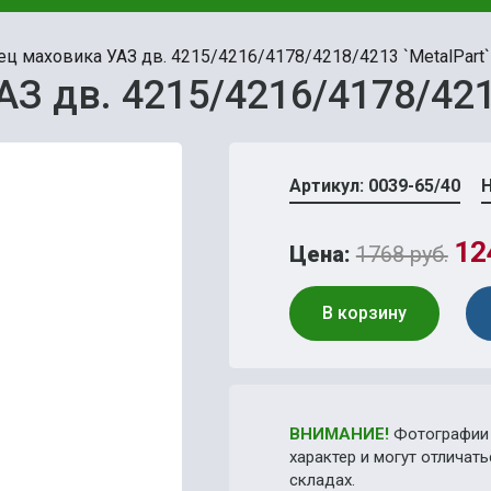
ец маховика УАЗ дв. 4215/4216/4178/4218/4213 `MetalPart`
З дв. 4215/4216/4178/421
Артикул: 0039-65/40
Н
12
Цена:
1768 руб.
В корзину
ВНИМАНИЕ!
Фотографии 
характер и могут отличат
складах.