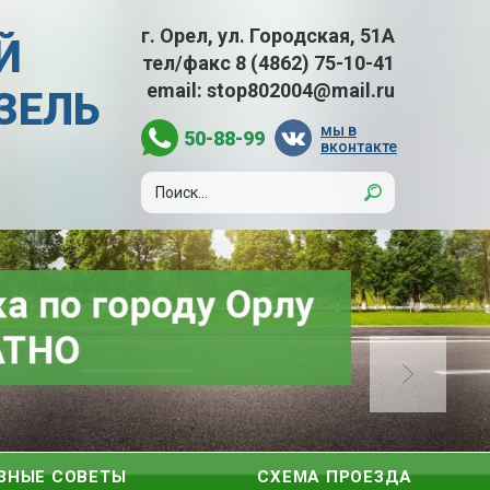
г. Орел, ул. Городская, 51А
Й
тел/факс
8 (4862) 75-10-41
email:
stop802004@mail.ru
АЗЕЛЬ
мы в
50-88-99
вконтакте
ЗНЫЕ СОВЕТЫ
СХЕМА ПРОЕЗДА