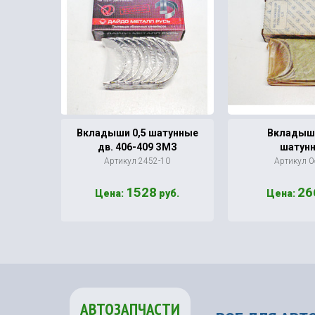
ль
Вкладыши 0,5 шатунные
Вкладыши
т.)
дв. 406-409 ЗМЗ
шатун
.ножка
Артикул 2452-10
Артикул 0
/38
1528
26
уб.
Цена:
руб.
Цена:
АВТОЗАПЧАСТИ