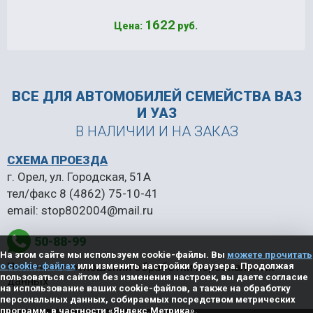
1622
Цена:
руб.
ВСЕ ДЛЯ АВТОМОБИЛЕЙ
СЕМЕЙСТВА ВАЗ
И УАЗ
В НАЛИЧИИ И НА ЗАКАЗ
СХЕМА ПРОЕЗДА
г. Орел, ул. Городская, 51А
тел/факс
8 (4862) 75-10-41
email:
stop802004@mail.ru
50-88-99
На этом сайте мы используем cookie-файлы. Вы
можете прочитать
Политика в отношении обработки персональных
о cookie-файлах
или изменить настройки браузера. Продолжая
пользоваться сайтом без изменения настроек, вы даете согласие
данных
на использование ваших cookie-файлов, а также на обработку
персональных данных, собираемых посредством метрических
программ, в частности «Яндекс.Метрика».