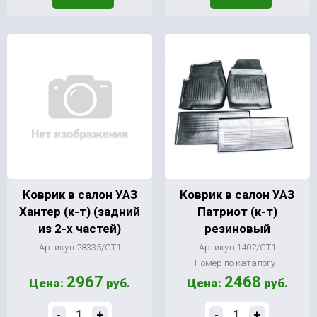
Коврик в салон УАЗ
Коврик в салон УАЗ
Хантер (к-т) (задний
Патриот (к-т)
из 2-х частей)
резиновый
Артикул 28335/СТ1
Артикул 1402/СТ1
Номер по каталогу -
2967
2468
Цена:
руб.
Цена:
руб.
-
+
-
+