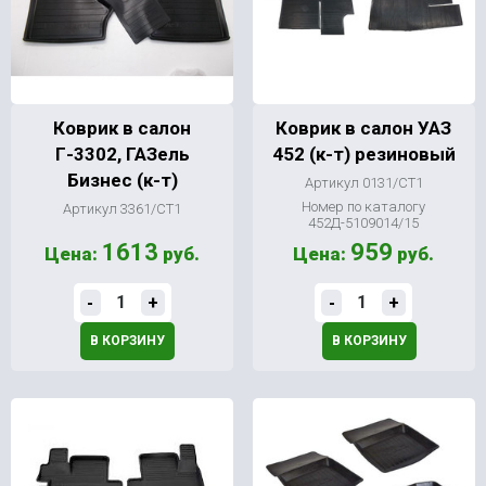
Коврик в салон
Коврик в салон УАЗ
Г-3302, ГАЗель
452 (к-т) резиновый
Бизнес (к-т)
Артикул 0131/СТ1
Номер по каталогу
Артикул 3361/СТ1
452Д-5109014/15
1613
959
Цена:
руб.
Цена:
руб.
-
+
-
+
В КОРЗИНУ
В КОРЗИНУ