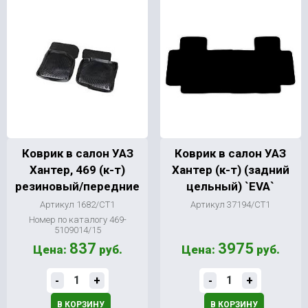
Коврик в салон УАЗ
Коврик в салон УАЗ
Хантер, 469 (к-т)
Хантер (к-т) (задний
резиновый/передние
цельный) `EVA`
Артикул 1682/СТ1
Артикул 37194/СТ1
Номер по каталогу 469-
5109014/15
837
3975
Цена:
руб.
Цена:
руб.
-
+
-
+
В КОРЗИНУ
В КОРЗИНУ