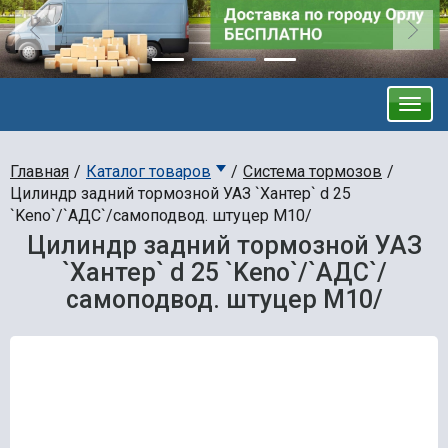
Главная
Каталог товаров
Система тормозов
Цилиндр задний тормозной УАЗ `Хантер` d 25
`Keno`/`АДС`/самоподвод. штуцер М10/
Цилиндр задний тормозной УАЗ
`Хантер` d 25 `Keno`/`АДС`/
самоподвод. штуцер М10/