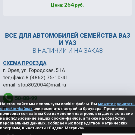
254
Цена:
руб.
ВСЕ ДЛЯ АВТОМОБИЛЕЙ
СЕМЕЙСТВА ВАЗ
И УАЗ
В НАЛИЧИИ И НА ЗАКАЗ
СХЕМА ПРОЕЗДА
г. Орел, ул. Городская, 51А
тел/факс
8 (4862) 75-10-41
email:
stop802004@mail.ru
50-88-99
На этом сайте мы используем cookie-файлы. Вы
можете прочитать
Политика в отношении обработки персональных
о cookie-файлах
или изменить настройки браузера. Продолжая
пользоваться сайтом без изменения настроек, вы даете согласие
данных
на использование ваших cookie-файлов, а также на обработку
персональных данных, собираемых посредством метрических
программ, в частности «Яндекс.Метрика».