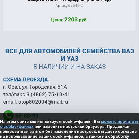
Артикул 2545-С
2203
Цена:
руб.
ВСЕ ДЛЯ АВТОМОБИЛЕЙ
СЕМЕЙСТВА ВАЗ
И УАЗ
В НАЛИЧИИ И НА ЗАКАЗ
СХЕМА ПРОЕЗДА
г. Орел, ул. Городская, 51А
тел/факс
8 (4862) 75-10-41
email:
stop802004@mail.ru
50-88-99
На этом сайте мы используем cookie-файлы. Вы
можете прочитать
Политика в отношении обработки персональных
о cookie-файлах
или изменить настройки браузера. Продолжая
пользоваться сайтом без изменения настроек, вы даете согласие
данных
на использование ваших cookie-файлов, а также на обработку