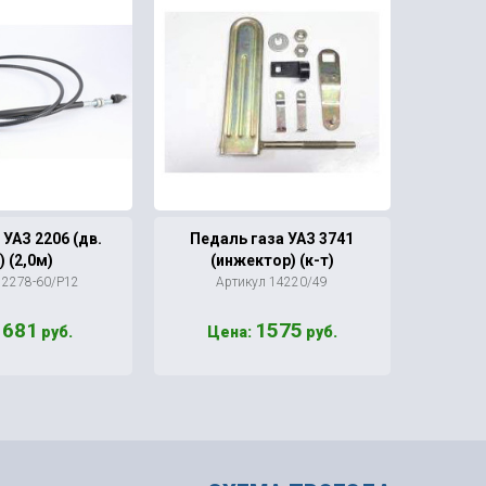
 УАЗ 2206 (дв.
Педаль газа УАЗ 3741
Рк к
) (2,0м)
(инжектор) (к-т)
 2278-60/Р12
Артикул 14220/49
Ар
681
1575
:
руб.
Цена:
руб.
Ц