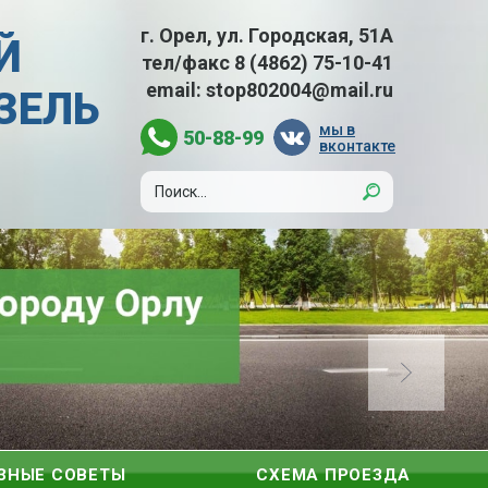
г. Орел, ул. Городская, 51А
Й
тел/факс
8 (4862) 75-10-41
email:
stop802004@mail.ru
АЗЕЛЬ
мы в
50-88-99
вконтакте
ЗНЫЕ СОВЕТЫ
СХЕМА ПРОЕЗДА