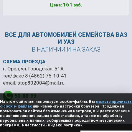
161
Цена:
руб.
ВСЕ ДЛЯ АВТОМОБИЛЕЙ
СЕМЕЙСТВА ВАЗ
И УАЗ
В НАЛИЧИИ И НА ЗАКАЗ
СХЕМА ПРОЕЗДА
г. Орел, ул. Городская, 51А
тел/факс
8 (4862) 75-10-41
email:
stop802004@mail.ru
50-88-99
На этом сайте мы используем cookie-файлы. Вы
можете прочитать
Политика в отношении обработки персональных
о cookie-файлах
или изменить настройки браузера. Продолжая
пользоваться сайтом без изменения настроек, вы даете согласие
данных
на использование ваших cookie-файлов, а также на обработку
персональных данных, собираемых посредством метрических
программ, в частности «Яндекс.Метрика».