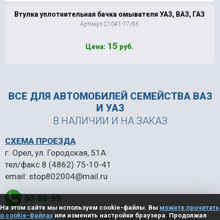
Втулка уплотнительная бачка омывателя УАЗ, ВАЗ, ГАЗ
Артикул 21041-77/85
15
Цена:
руб.
ВСЕ ДЛЯ АВТОМОБИЛЕЙ
СЕМЕЙСТВА ВАЗ
И УАЗ
В НАЛИЧИИ И НА ЗАКАЗ
СХЕМА ПРОЕЗДА
г. Орел, ул. Городская, 51А
тел/факс
8 (4862) 75-10-41
email:
stop802004@mail.ru
50-88-99
На этом сайте мы используем cookie-файлы. Вы
можете прочитать
Политика в отношении обработки персональных
о cookie-файлах
или изменить настройки браузера. Продолжая